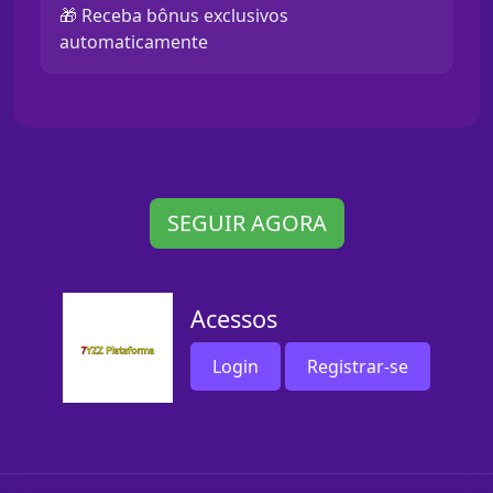
🎁 Receba bônus exclusivos
automaticamente
SEGUIR AGORA
Acessos
Login
Registrar-se