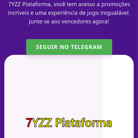
7YZZ Plataforma, você tem acesso a promoções
incríveis e uma experiência de jogo inigualável.
Junte-se aos vencedores agora!
SEGUIR NO TELEGRAM