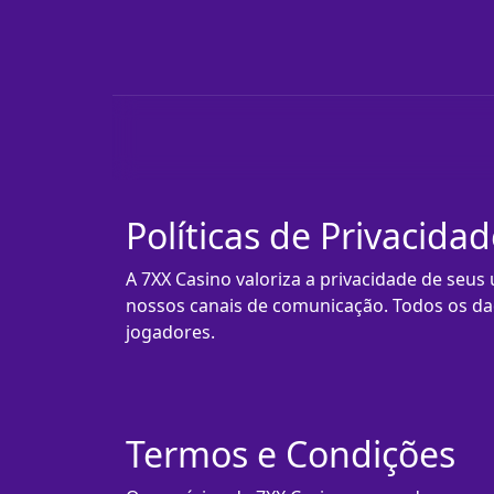
Políticas de Privacida
A 7XX Casino valoriza a privacidade de seu
nossos canais de comunicação. Todos os dad
jogadores.
Termos e Condições