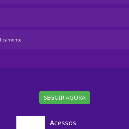
a
aticamente
SEGUIR AGORA
Acessos