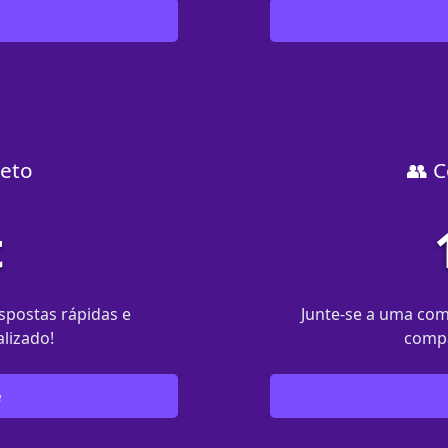
reto
👥 
t
espostas rápidas e
Junte-se a uma com
lizado!
compa
e