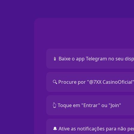
📱 Baixe o app Telegram no seu disp
🔍 Procure por "@7XX CasinoOficial
👆 Toque em "Entrar" ou "Join"
🔔 Ative as notificações para não p