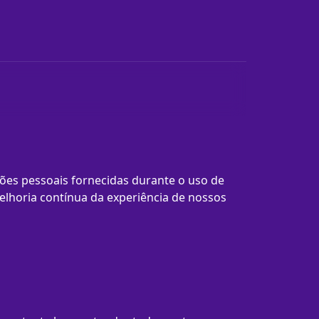
ões pessoais fornecidas durante o uso de
elhoria contínua da experiência de nossos