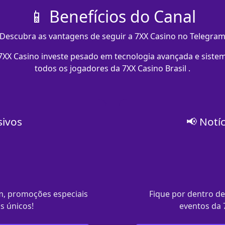
📱 Benefícios do Canal
Descubra as vantagens de seguir a 7XX Casino no Telegra
 7XX Casino investe pesado em tecnologia avançada e siste
todos os jogadores da 7XX Casino Brasil .
sivos
📢 Notí
m, promoções especiais
Fique por dentro d
s únicos!
eventos da 