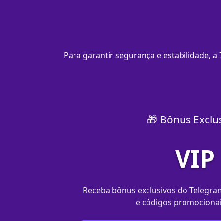
Para garantir segurança e estabilidade, a
🎁 Bônus Exclu
VIP
Receba bônus exclusivos do Telegra
e códigos promocionai