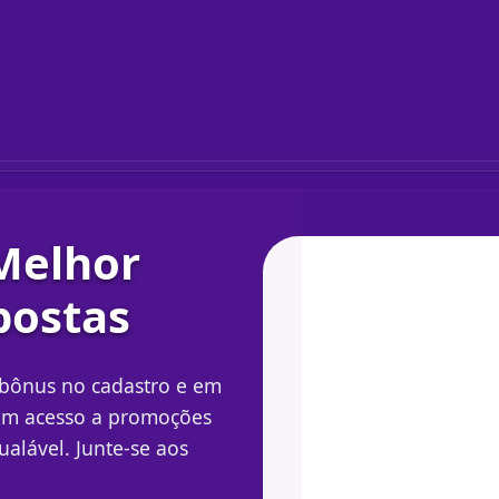
 Melhor
postas
 bônus no cadastro e em
tem acesso a promoções
ualável. Junte-se aos