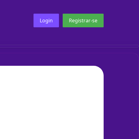
Login
Registrar-se