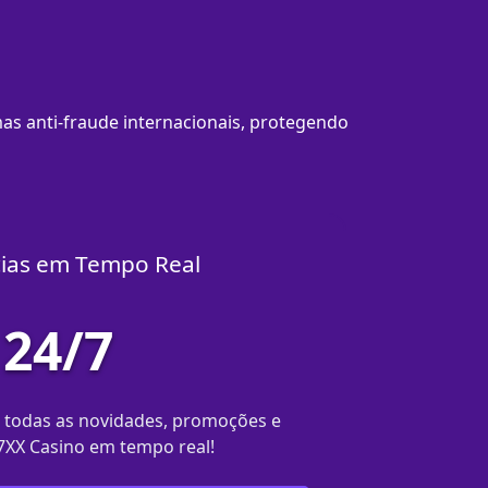
m
mas anti-fraude internacionais, protegendo
cias em Tempo Real
24/7
e todas as novidades, promoções e
7XX Casino em tempo real!