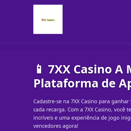
📱 7XX Casino A
Plataforma de A
Cadastre-se na 7XX Casino para ganhar
cada recarga. Com a 7XX Casino, você 
incríveis e uma experiência de jogo inig
vencedores agora!