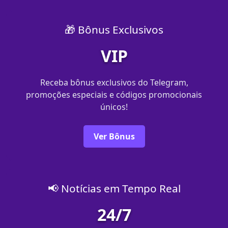
🎁 Bônus Exclusivos
VIP
Receba bônus exclusivos do Telegram,
promoções especiais e códigos promocionais
únicos!
Ver Bônus
📢 Notícias em Tempo Real
24/7