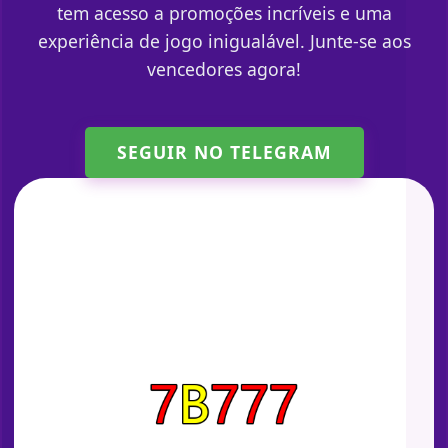
tem acesso a promoções incríveis e uma
experiência de jogo inigualável. Junte-se aos
vencedores agora!
SEGUIR NO TELEGRAM