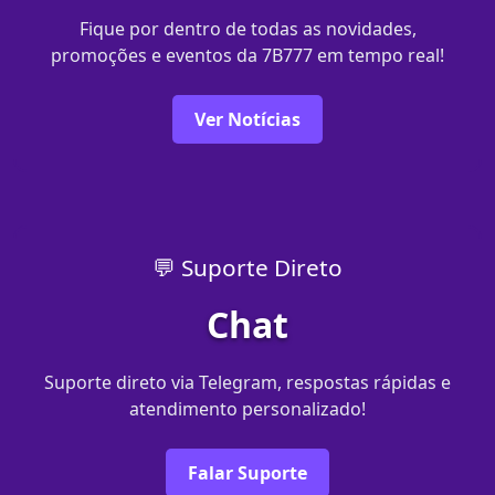
Fique por dentro de todas as novidades,
promoções e eventos da 7B777 em tempo real!
Ver Notícias
💬 Suporte Direto
Chat
Suporte direto via Telegram, respostas rápidas e
atendimento personalizado!
Falar Suporte