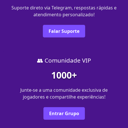
Suporte direto via Telegram, respostas rápidas e
atendimento personalizado!
Falar Suporte
👥 Comunidade VIP
1000+
Junte-se a uma comunidade exclusiva de
jogadores e compartilhe experiências!
Entrar Grupo