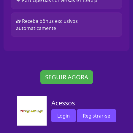
💬 Participe das conversas e interaja
🎁 Receba bônus exclusivos
automaticamente
SEGUIR AGORA
Acessos
Login
Registrar-se