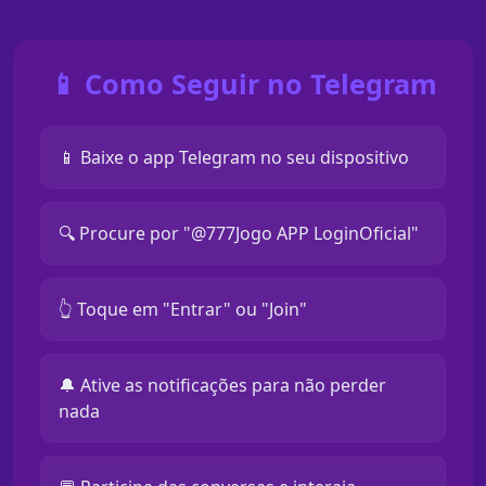
📱 Como Seguir no Telegram
📱 Baixe o app Telegram no seu dispositivo
🔍 Procure por "@777Jogo APP LoginOficial"
👆 Toque em "Entrar" ou "Join"
🔔 Ative as notificações para não perder
nada